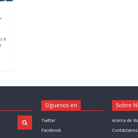
r
s ir
?
Síguenos en
Sobre N
Twitter
Acerca de V
Facebook
Contáctanos