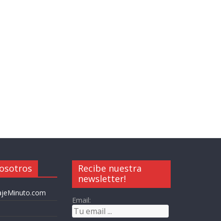
osotros
Recibe nuestra
newsletter!
iajeMinuto.com
Email: