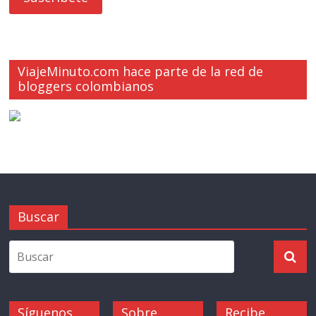
ViajeMinuto.com hace parte de la red de
bloggers colombianos
Buscar
Síguenos
Sobre
Recibe