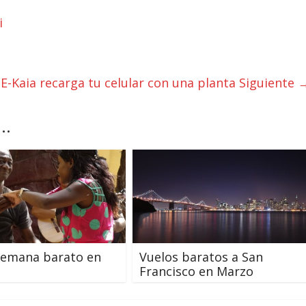
i
E-Kaia recarga tu celular con una planta
Siguiente 
..
semana barato en
Vuelos baratos a San
Francisco en Marzo