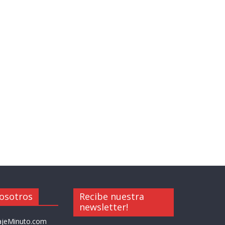
osotros
Recibe nuestra
newsletter!
iajeMinuto.com