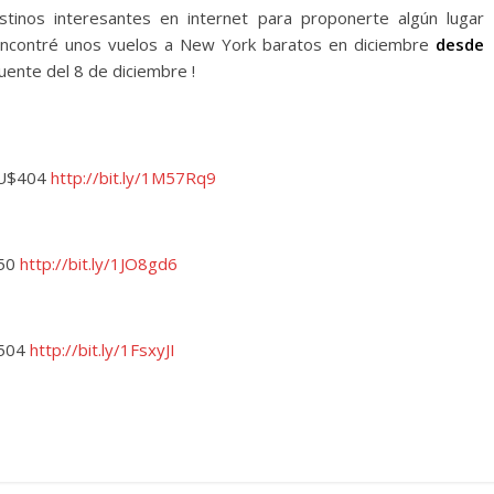
tinos interesantes en internet para proponerte algún lugar
encontré unos vuelos a New York baratos en diciembre
desde
ente del 8 de diciembre !
e U$404
http://bit.ly/1M57Rq9
450
http://bit.ly/1JO8gd6
 504
http://bit.ly/1FsxyJI